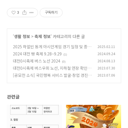
3
구독하기
'
생활 정보
>
축제 정보
' 카테고리의 다른 글
2025 하얼빈 동계 아시안게임 경기 일정 및 종목
2025.02.11
안내
2024 대전 빵 축제 9.28~9.29
2024.09.24
(0)
(1)
대전0시축제 버스 노선 2024
2024.08.13
(0)
대전0시축제 버스우회 노선, 지하철 연장 확인하
2023.07.30
기
[공모전 소식] 국민행복 서비스 발굴·창업 경진
2023.07.06
(0)
대회 (7월 14일 까지)
(0)
관련글