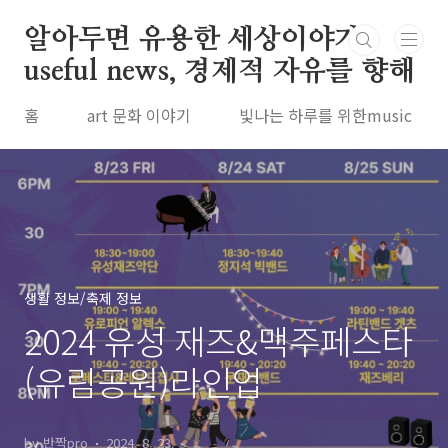
본문 바로가기
알아두면 유용한 세상이야기
useful news, 경제적 자유를 향해
홈
art 문화 이야기
빛나는 하루를 위한music
생활 정보/축제 정보
2024 유성 재즈&맥주페스타
(유림공원)라인업
by 반짝pro
2024. 8. 23.