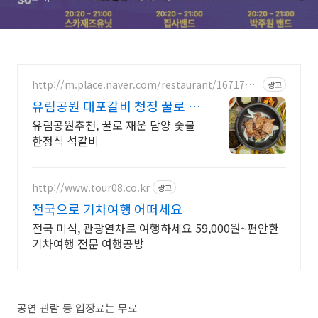
http://m.place.naver.com/restaurant/1671722
광고
342
유림공원 대포갈비 청정 꿀로 재
운 꿀꿀갈비
유림공원추천, 꿀로 재운 담양 숯불
한정식 석갈비
http://www.tour08.co.kr
광고
전국으로 기차여행 어떠세요
전국 미식, 관광열차로 여행하세요 59,000원~편안한
기차여행 전문 여행공방
공연 관람 등 입장료는 무료