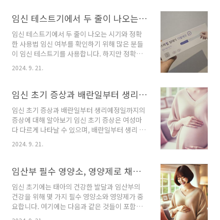
질"이 임신에 미치는 영향에 대한 관심이 커지고
있습니다. 알칼리성 체질은 건강과 관련해 긍정
임신 테스트기에서 두 줄이 나오는 시기와 정확한 사용법, 흐린 두줄
적인 효과를 줄 수 있다고 알려져 있는데, 이는 임
임신 테스트기에서 두 줄이 나오는 시기와 정확
신에도 중요한 역할을 할 수 있습니다. 본문에서
한 사용법 임신 여부를 확인하기 위해 많은 분들
는 임신과 알칼리성 체질의 상관관계, 이를 위한
이 임신 테스트기를 사용합니다. 하지만 정확한
식단 관리 방법, 그리고 건강한 임신을 위한 팁을
시기와 테스트기의 원리를 잘 이해하지 못하면
자세히 살펴보겠습니다. 알칼리성 체질이란 무엇
2024. 9. 21.
결과가 왜곡되거나 불확실할 수 있습니다. 임신
인가? 알칼리성 체질은 체내 pH 수치가 7 이상일
테스트기에서 두 줄이 나오는 것은 임신 호르몬
때를 말합니다. 이는 신체가 산성보다는 알칼리
인 hCG(human chorionic gonadotropin)
임신 초기 증상과 배란일부터 생리예정일까지의 증상
성을 유지하는 상태로, 면역력 향상, 염증 ..
가 소변에서 검출될 때 발생합니다. hCG는 수정
임신 초기 증상과 배란일부터 생리예정일까지의
란이 자궁 내막에 착상한 후 분비되기 시작하며,
증상에 대해 알아보기 임신 초기 증상은 여성마
이 호르몬이 일정 농도에 도달하면 임신 테스트
다 다르게 나타날 수 있으며, 배란일부터 생리 예
기에서 두 줄이 나오는 결과를 볼 수 있습니다. 임
정일까지의 증상 역시 개인에 따라 다르게 나타
신 테스트기 원리임신 테스트기의 원리와 사용
2024. 9. 21.
납니다. 하지만 일반적으로 나타나는 증상들을
시기를 정확히 이해하는 것은 매우 중요합니다.
이해하면 자신의 몸 상태를 조금 더 정확히 파악
임신 테스트기의 민감도에 따라 결과가 달라질
하는 데 도움이 될 수 있습니다. 특히 임신 초기
임산부 필수 영양소, 영양제로 채워야하는 영양소
수 있고, 개인의 신체 상태에 따라서도 결과가
증상은 임신을 빨리 인지하는 데 중요한 역할을
다..
임신 초기에는 태아의 건강한 발달과 임산부의
하며, 배란 후 생리 예정일까지의 증상들은 임신
건강을 위해 몇 가지 필수 영양소와 영양제가 중
여부를 예측하는 데 도움이 될 수 있습니다. 임신
요합니다. 여기에는 다음과 같은 것들이 포함됩
초기 증상과 함께 배란일에서 생리예정일까지의
니다. 1. 엽산 (Folic Acid)필수 이유: 신경관 결
증상들을 차례대로 알아보도록 하겠습니다. 임신